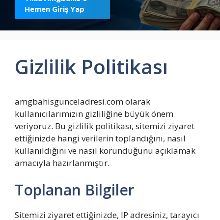
Hemen Giriş Yap
Gizlilik Politikası
amgbahisgunceladresi.com olarak
kullanıcılarımızın gizliliğine büyük önem
veriyoruz. Bu gizlilik politikası, sitemizi ziyaret
ettiğinizde hangi verilerin toplandığını, nasıl
kullanıldığını ve nasıl korunduğunu açıklamak
amacıyla hazırlanmıştır.
Toplanan Bilgiler
Sitemizi ziyaret ettiğinizde, IP adresiniz, tarayıcı