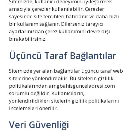
Sitemizde, kullanıcı deneyimini iyileştirmek
amacıyla çerezler kullanılabilir. Çerezler
sayesinde site tercihleri hatırlanır ve daha hızlı
bir kullanım sağlanır. Dilerseniz tarayıcı
ayarlarınızdan çerez kullanımını devre dışı
bırakabilirsiniz.
Üçüncü Taraf Bağlantılar
Sitemizde yer alan bağlantılar üçüncü taraf web
sitelerine yönlendirebilir. Bu sitelerin gizlilik
politikalarından amgbahisgunceladresi.com
sorumlu değildir. Kullanıcıların,
yönlendirildikleri sitelerin gizlilik politikalarını
incelemeleri önerilir.
Veri Güvenliği