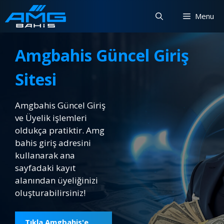
İçeriğe
Menu
atla
Amgbahis Güncel Giriş
Sitesi
Amgbahis Güncel Giriş
ve Üyelik işlemleri
oldukça pratiktir. Amg
bahis giriş adresini
kullanarak ana
sayfadaki kayıt
alanından üyeliğinizi
oluşturabilirsiniz!
Tıkla Amgbahis'e