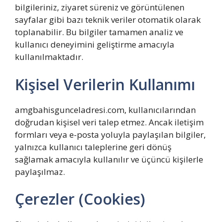
bilgileriniz, ziyaret süreniz ve görüntülenen
sayfalar gibi bazı teknik veriler otomatik olarak
toplanabilir. Bu bilgiler tamamen analiz ve
kullanıcı deneyimini geliştirme amacıyla
kullanılmaktadır.
Kişisel Verilerin Kullanımı
amgbahisgunceladresi.com, kullanıcılarından
doğrudan kişisel veri talep etmez. Ancak iletişim
formları veya e-posta yoluyla paylaşılan bilgiler,
yalnızca kullanıcı taleplerine geri dönüş
sağlamak amacıyla kullanılır ve üçüncü kişilerle
paylaşılmaz.
Çerezler (Cookies)